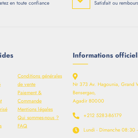
etez en toute confiance
Satisfait ou rembour
ides
Informations officiel
Conditions générales
é
de vente
Nr 373 Av. Hagounia, Grand 
Paiement &
Bensergao,
t
Commande
Agadir 80000
risé
Mentions légales
+212 5283-86179
Qui sommes-nous ?
s
FAQ
Lundi - Dimanche
08:30 