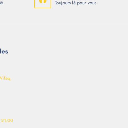
sé
Toujours là pour vous
les
Wifaq,
- 21:00