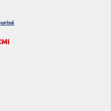
urisé