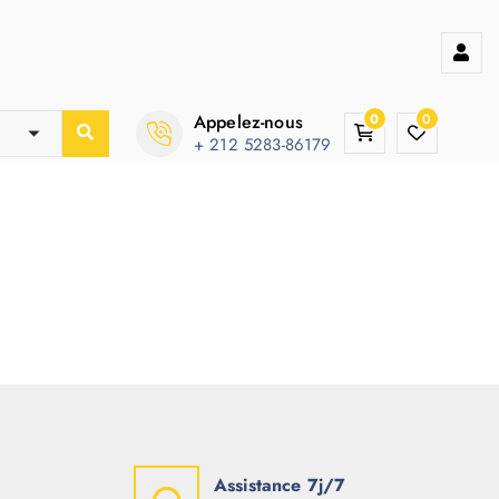
Appelez-nous
0
0
+ 212 5283-86179
Assistance 7j/7