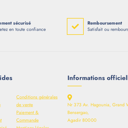
ement sécurisé
Remboursement
etez en toute confiance
Satisfait ou rembour
ides
Informations officiel
Conditions générales
é
de vente
Nr 373 Av. Hagounia, Grand 
Paiement &
Bensergao,
t
Commande
Agadir 80000
risé
Mentions légales