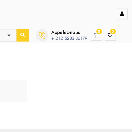
Appelez-nous
0
0
+ 212 5283-86179