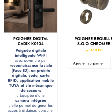
POIGNEE DIGITAL
POIGNEE BEQUILL
CADIX K0104
S.O.Q CHROMEE
Poignée digitale
د.م.
160.00
intelligente Wi-Fi
avec ouverture par
Ajouter au panier
reconnaissance faciale
(Face ID), empreinte
digitale, code, carte
RFID, application mobile
TUYA et clé mécanique
de secours
. Équipée d'une
caméra intégrée
, elle permet de gérer les
accès à distance, consulter