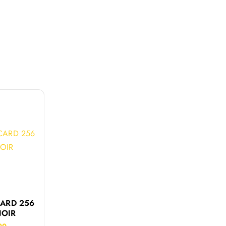
CARD 256
NOIR
00