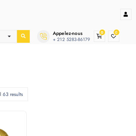
Appelez-nous
0
0
+ 212 5283-86179
 63 results