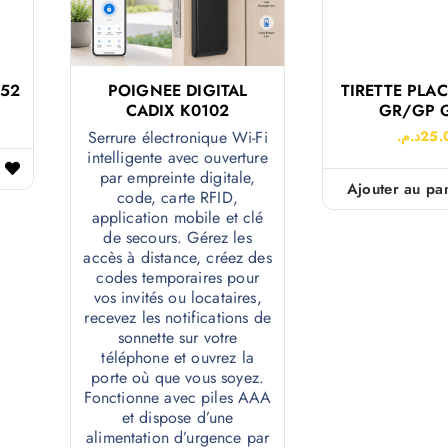
252
POIGNEE DIGITAL
TIRETTE PLA
CADIX K0102
GR/GP 
Serrure électronique Wi-Fi
د.م.
25.
intelligente avec ouverture
par empreinte digitale,
Ajouter au pa
code, carte RFID,
application mobile et clé
de secours. Gérez les
accès à distance, créez des
codes temporaires pour
vos invités ou locataires,
recevez les notifications de
sonnette sur votre
téléphone et ouvrez la
porte où que vous soyez.
Fonctionne avec piles AAA
et dispose d’une
alimentation d’urgence par