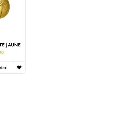
TE JAUNE
00
nier