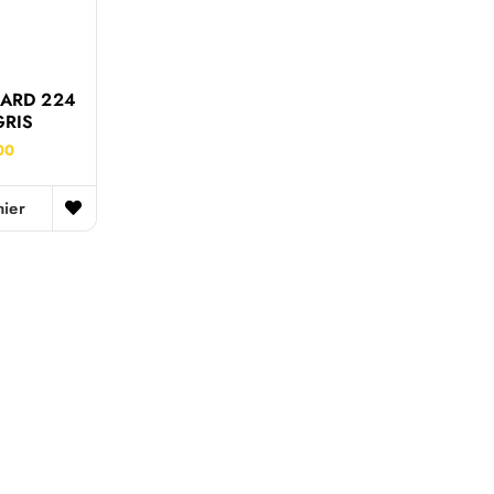
CARD 224
GRIS
00
nier