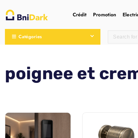
Crédit
Promotion
Electri
Une nouvelle sensation de la droguerie
Catégories
poignee et cre