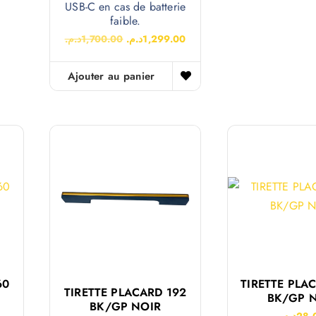
USB-C en cas de batterie
faible.
د.م.
1,700.00
د.م.
1,299.00
Ajouter au panier
60
TIRETTE PLA
TIRETTE PLACARD 192
BK/GP 
BK/GP NOIR
د.م.
28.