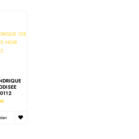
INDRIQUE
ODISEE
0112
00
nier