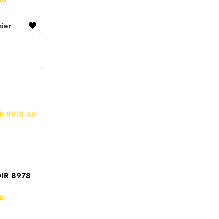
nier
OIR 8978
00