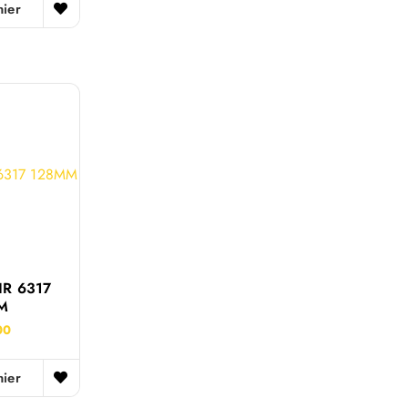
nier
IR 6317
M
00
nier