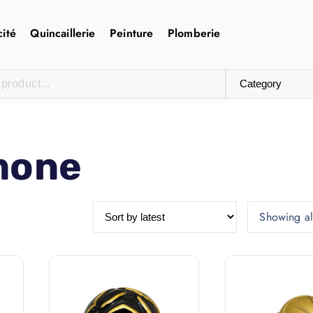
cité
Quincaillerie
Peinture
Plomberie
mone
Showing all