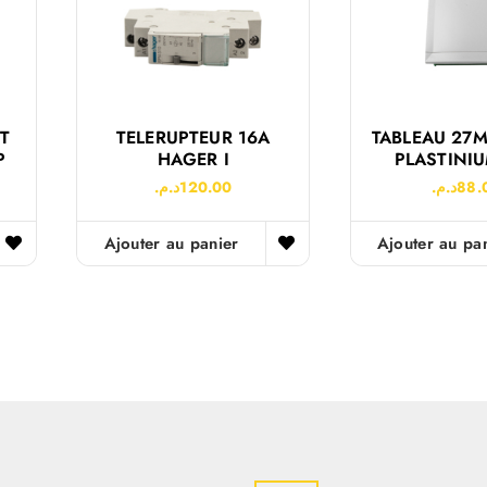
T
TELERUPTEUR 16A
TABLEAU 27
P
HAGER I
PLASTINIU
د.م.
120.00
د.م.
88.
Ajouter au panier
Ajouter au pa