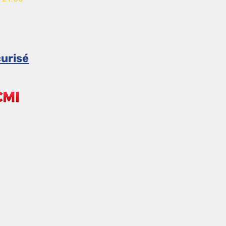
urisé