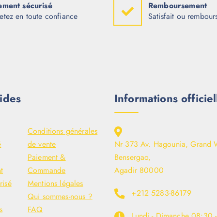
ement sécurisé
Remboursement
etez en toute confiance
Satisfait ou rembour
ides
Informations officiel
Conditions générales
é
de vente
Nr 373 Av. Hagounia, Grand 
Paiement &
Bensergao,
t
Commande
Agadir 80000
risé
Mentions légales
+212 5283-86179
Qui sommes-nous ?
s
FAQ
Lundi - Dimanche
08:30 