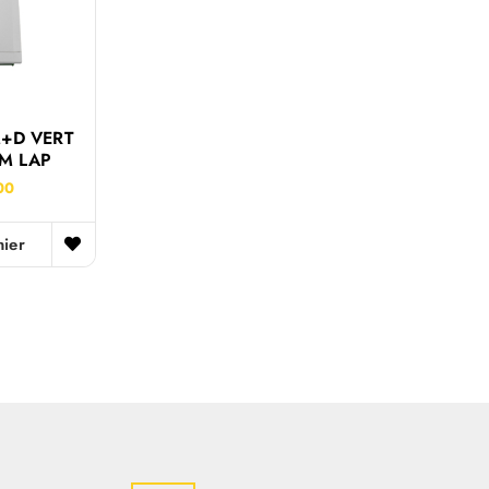
M+D VERT
M LAP
00
nier