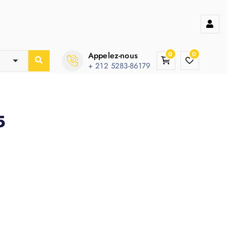
Appelez-nous
0
0
+ 212 5283-86179
5