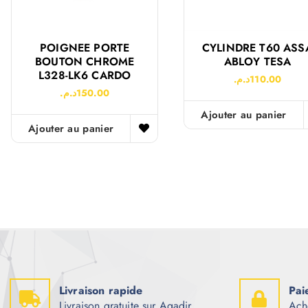
POIGNEE PORTE
CYLINDRE T60 ASS
BOUTON CHROME
ABLOY TESA
L328-LK6 CARDO
د.م.
110.00
د.م.
150.00
Ajouter au panier
Ajouter au panier
Livraison rapide
Pai
Livraison gratuite sur Agadir
Ach