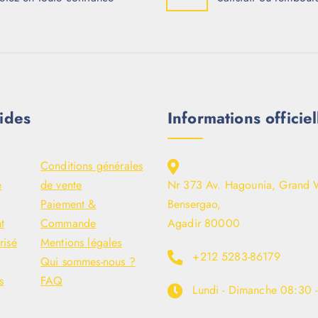
ides
Informations officiel
Conditions générales
é
de vente
Nr 373 Av. Hagounia, Grand 
Paiement &
Bensergao,
t
Commande
Agadir 80000
risé
Mentions légales
+212 5283-86179
Qui sommes-nous ?
s
FAQ
Lundi - Dimanche
08:30 