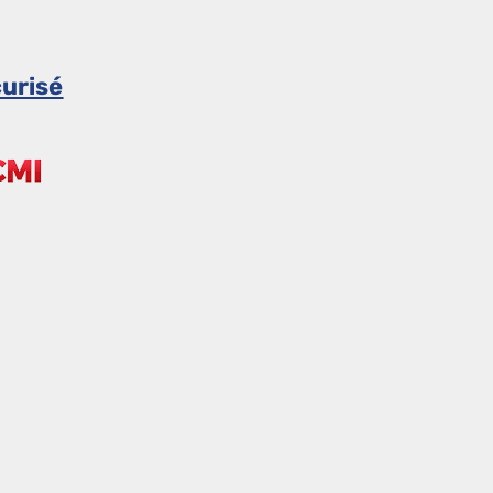
urisé