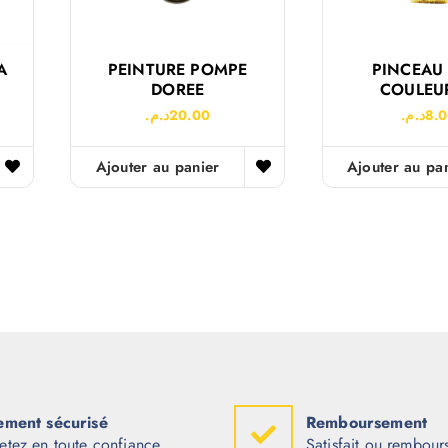
A
PEINTURE POMPE
PINCEAU 
DOREE
COULEU
د.م.
20.00
د.م.
8.
Ajouter au panier
Ajouter au pa
ement sécurisé
Remboursement
etez en toute confiance
Satisfait ou rembour