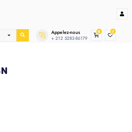
Appelez-nous
0
0
+ 212 5283-86179
SN