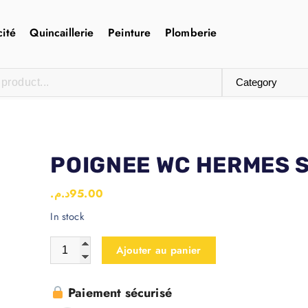
cité
Quincaillerie
Peinture
Plomberie
POIGNEE WC HERMES 
د.م.
95.00
In stock
Ajouter au panier
Paiement sécurisé