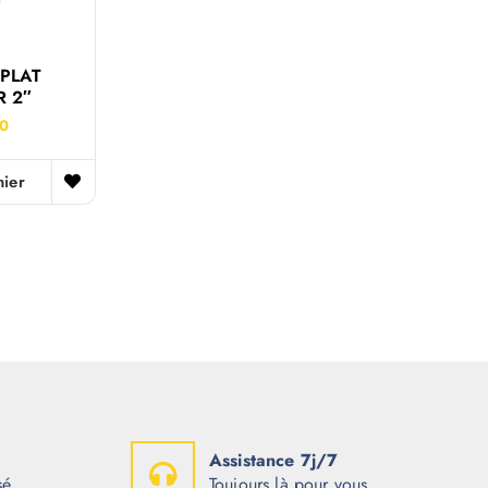
PLAT
R 2″
00
nier
Assistance 7j/7
sé
Toujours là pour vous