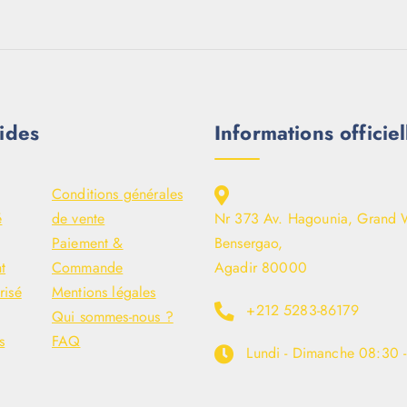
ides
Informations officiel
Conditions générales
é
de vente
Nr 373 Av. Hagounia, Grand 
Paiement &
Bensergao,
t
Commande
Agadir 80000
risé
Mentions légales
+212 5283-86179
Qui sommes-nous ?
s
FAQ
Lundi - Dimanche
08:30 