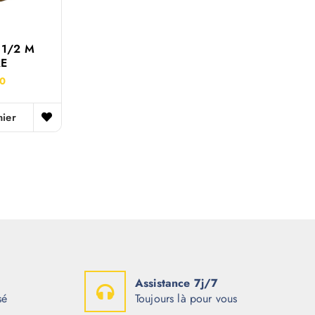
1/2 M
RE
50
nier
Assistance 7j/7
sé
Toujours là pour vous