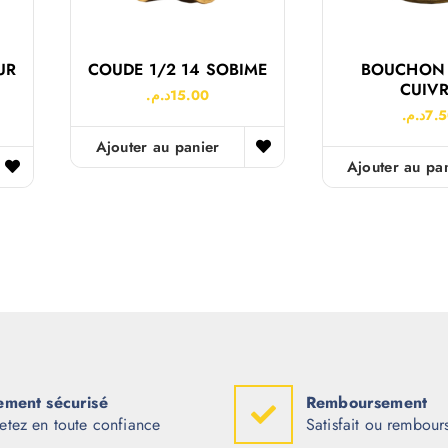
UR
COUDE 1/2 14 SOBIME
BOUCHON 
CUIV
د.م.
15.00
د.م.
7.
Ajouter au panier
Ajouter au pa
ement sécurisé
Remboursement
etez en toute confiance
Satisfait ou rembour