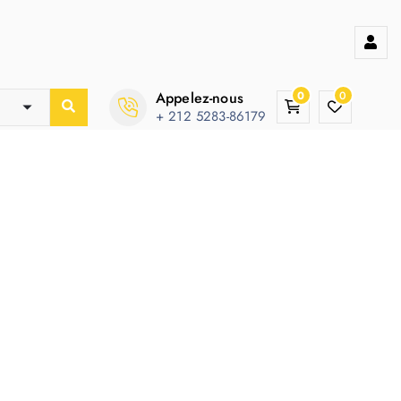
Appelez-nous
0
0
+ 212 5283-86179