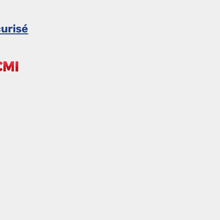
urisé