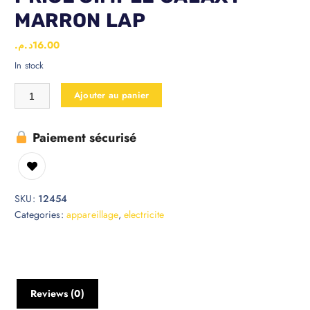
MARRON LAP
د.م.
16.00
In stock
Ajouter au panier
Paiement sécurisé
SKU:
12454
Categories:
appareillage
,
electricite
Reviews (0)