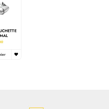
OUCHETTE
MAL
00
nier