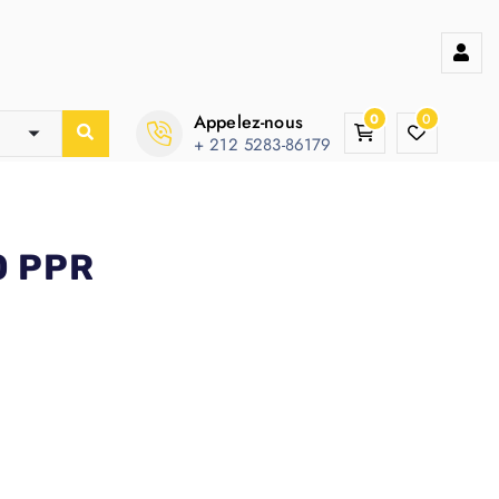
Appelez-nous
0
0
+ 212 5283-86179
0 PPR