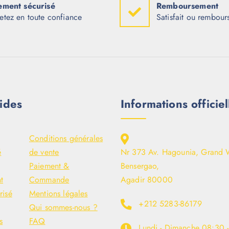
ement sécurisé
Remboursement
etez en toute confiance
Satisfait ou rembour
ides
Informations officiel
Conditions générales
é
de vente
Nr 373 Av. Hagounia, Grand 
Paiement &
Bensergao,
t
Commande
Agadir 80000
risé
Mentions légales
+212 5283-86179
Qui sommes-nous ?
s
FAQ
Lundi - Dimanche
08:30 