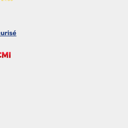
urisé