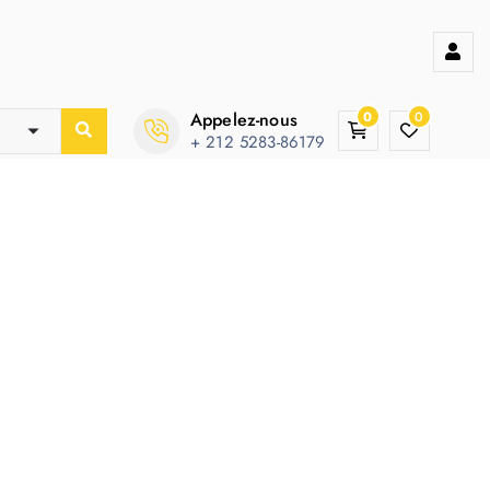
Appelez-nous
0
0
+ 212 5283-86179