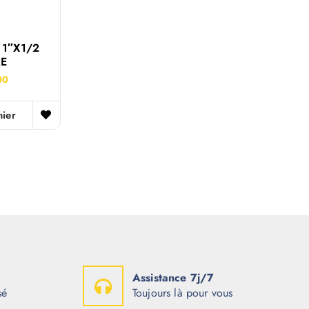
1″x1/2
RE
00
nier
Assistance 7j/7
sé
Toujours là pour vous