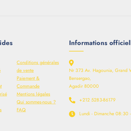
ides
Informations officiel
Conditions générales
é
de vente
Nr 373 Av. Hagounia, Grand 
Paiement &
Bensergao,
t
Commande
Agadir 80000
risé
Mentions légales
+212 5283-86179
Qui sommes-nous ?
s
FAQ
Lundi - Dimanche
08:30 