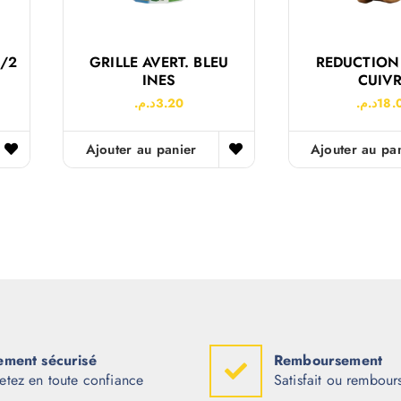
1/2
GRILLE AVERT. BLEU
REDUCTION 
INES
CUIV
د.م.
3.20
د.م.
18.
Ajouter au panier
Ajouter au pa
ement sécurisé
Remboursement
etez en toute confiance
Satisfait ou rembour