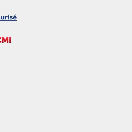
urisé