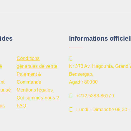
ides
Informations officiel
Conditions
té
générales de vente
Nr 373 Av. Hagounia, Grand 
Paiement &
Bensergao,
nt
Commande
Agadir 80000
urisé
Mentions légales
+212 5283-86179
Qui sommes-nous ?
us
FAQ
Lundi - Dimanche
08:30 -