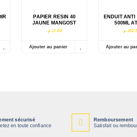
OIR
PAPIER RESIN 40
ENDUIT ANTI
JAUNE MANGOST
500ML A
د.م.
7.00
د.م.
52.
Ajouter au panier
Ajouter au pa
ement sécurisé
Remboursement
etez en toute confiance
Satisfait ou rembou