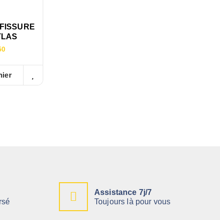
 FISSURE
TLAS
50
nier
Assistance 7j/7
rsé
Toujours là pour vous