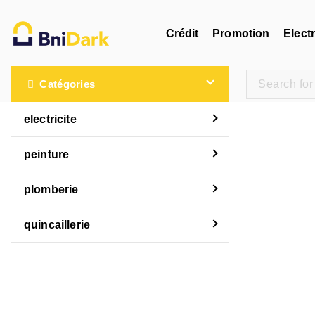
Crédit
Promotion
Electr
Une nouvelle sensation de la droguerie
Catégories
electricite
peinture
plomberie
quincaillerie