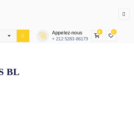
0
0
Appelez-nous
+ 212 5283-86179
S BL