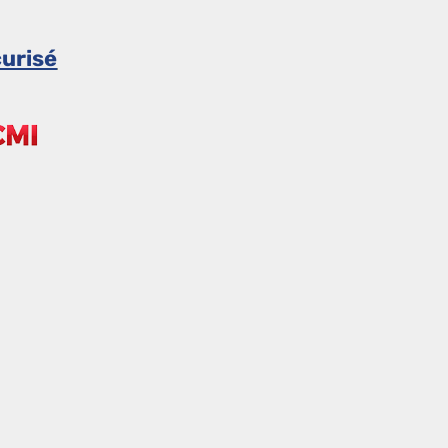
urisé