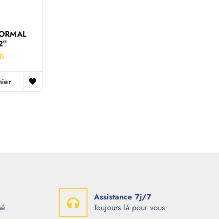
NORMAL
2″
00
nier
Assistance 7j/7
sé
Toujours là pour vous