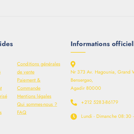
ides
Informations officiel
Conditions générales
é
de vente
Nr 373 Av. Hagounia, Grand 
Paiement &
Bensergao,
t
Commande
Agadir 80000
risé
Mentions légales
+212 5283-86179
Qui sommes-nous ?
s
FAQ
Lundi - Dimanche
08:30 