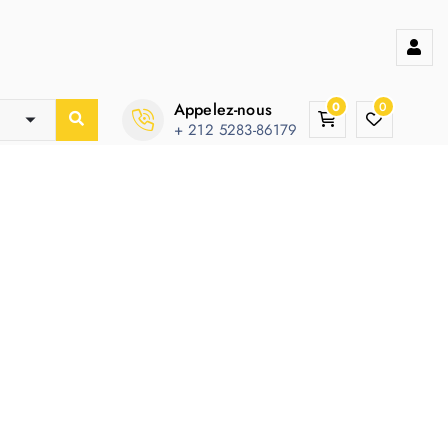
Appelez-nous
0
0
+ 212 5283-86179