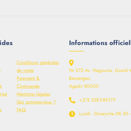
ides
Informations officiel
Conditions générales
é
de vente
Nr 373 Av. Hagounia, Grand 
Paiement &
Bensergao,
t
Commande
Agadir 80000
risé
Mentions légales
+212 5283-86179
Qui sommes-nous ?
s
FAQ
Lundi - Dimanche
08:30 