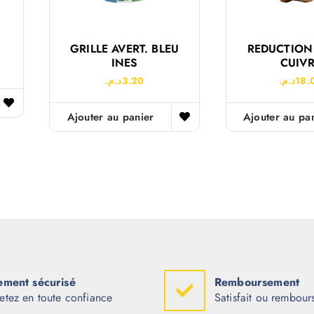
GRILLE AVERT. BLEU
REDUCTION 
INES
CUIV
د.م.
3.20
د.م.
18.
Ajouter au panier
Ajouter au pa
ement sécurisé
Remboursement
etez en toute confiance
Satisfait ou rembour