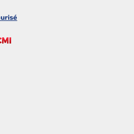
urisé