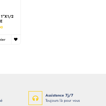
1″x1/2
RE
00
nier
Assistance 7j/7
sé
Toujours là pour vous