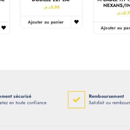
NEXANS/I
د.م.
5.50
د.م.
2.
Ajouter au panier
Ajouter au pa
ement sécurisé
Remboursement
etez en toute confiance
Satisfait ou rembour