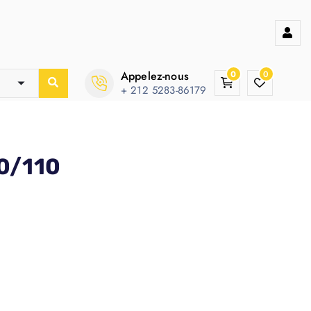
Appelez-nous
0
0
+ 212 5283-86179
0/110