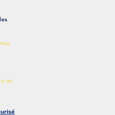
les
Wifaq,
- 21:00
urisé