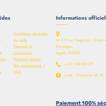
ides
Informations officiel
Conditions générales
é
de vente
Nr 373 Av. Hagounia, Grand 
Paiement &
Bensergao,
t
Commande
Agadir 80000
risé
Mentions légales
+212 5283-86179
Qui sommes-nous ?
s
FAQ
Lundi - Dimanche
08:30 
Paiement 100% séc