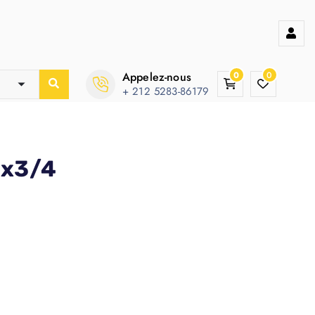
Appelez-nous
0
0
+ 212 5283-86179
″x3/4