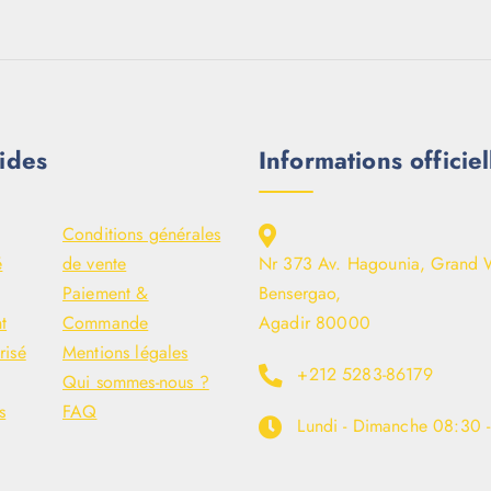
ides
Informations officiel
Conditions générales
é
de vente
Nr 373 Av. Hagounia, Grand 
Paiement &
Bensergao,
t
Commande
Agadir 80000
risé
Mentions légales
+212 5283-86179
Qui sommes-nous ?
s
FAQ
Lundi - Dimanche
08:30 