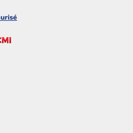
urisé