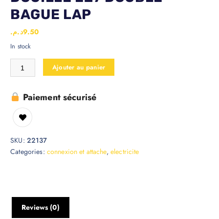
BAGUE LAP
د.م.
9.50
In stock
Ajouter au panier
Paiement sécurisé
SKU:
22137
Categories:
connexion et attache
,
electricite
Reviews (0)