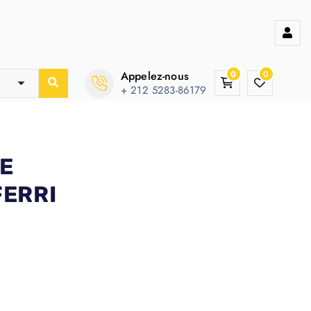
Appelez-nous
0
0
+ 212 5283-86179
E
FERRI