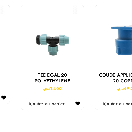
S
TEE EGAL 20
COUDE APPLIQ
POLYETHYLENE
20 COP
د.م.
14.00
د.م.
49.
Ajouter au panier
Ajouter au pa