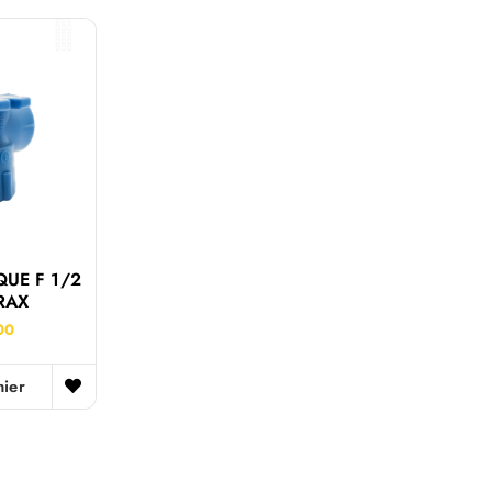
UE F 1/2
RAX
00
nier