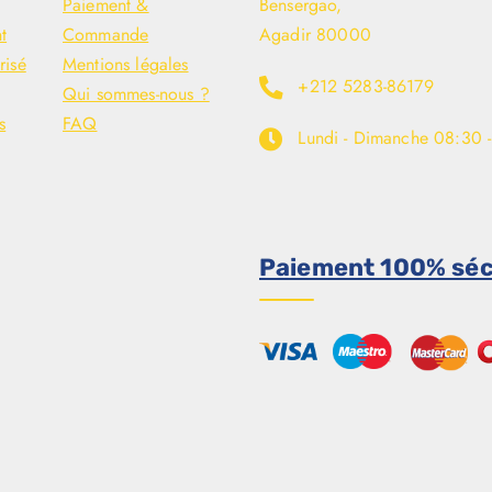
Paiement &
Bensergao,
t
Commande
Agadir 80000
risé
Mentions légales
+212 5283-86179
Qui sommes-nous ?
s
FAQ
Lundi - Dimanche
08:30 
Paiement 100% séc