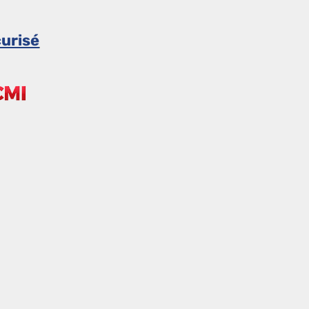
urisé