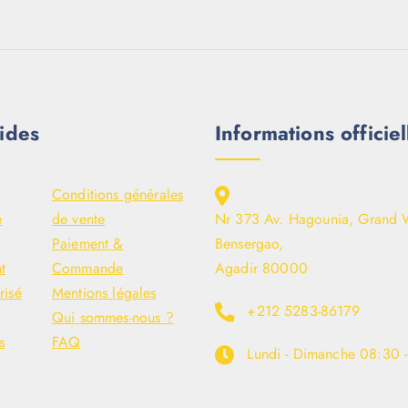
ides
Informations officiel
Conditions générales
é
de vente
Nr 373 Av. Hagounia, Grand 
Paiement &
Bensergao,
t
Commande
Agadir 80000
risé
Mentions légales
+212 5283-86179
Qui sommes-nous ?
s
FAQ
Lundi - Dimanche
08:30 