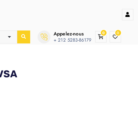
Appelez-nous
0
0
+ 212 5283-86179
 VSA