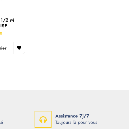
1/2 M
ISE
00
nier
Assistance 7j/7
sé
Toujours là pour vous