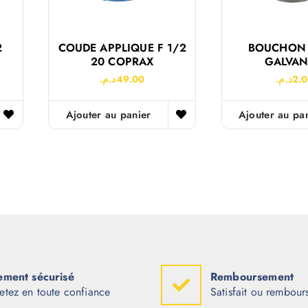
2
COUDE APPLIQUE F 1/2
BOUCHON 
20 COPRAX
GALVAN
د.م.
49.00
د.م.
2.
Ajouter au panier
Ajouter au pa
ement sécurisé
Remboursement
etez en toute confiance
Satisfait ou rembour