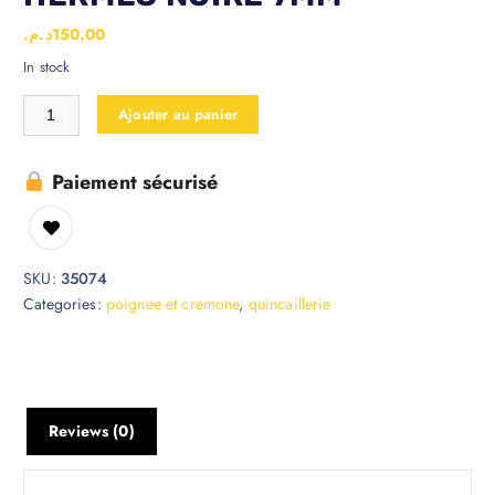
د.م.
150.00
In stock
Ajouter au panier
Paiement sécurisé
SKU:
35074
Categories:
poignee et cremone
,
quincaillerie
Reviews (0)