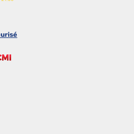
urisé