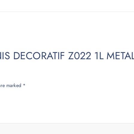
ERNIS DECORATIF Z022 1L META
 are marked
*