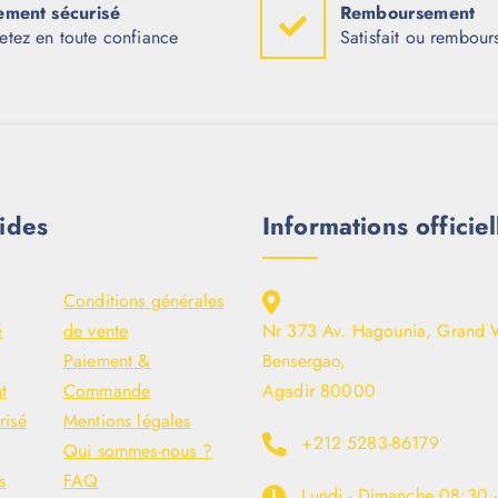
ement sécurisé
Remboursement
etez en toute confiance
Satisfait ou rembour
ides
Informations officiel
Conditions générales
é
de vente
Nr 373 Av. Hagounia, Grand 
Paiement &
Bensergao,
t
Commande
Agadir 80000
risé
Mentions légales
+212 5283-86179
Qui sommes-nous ?
s
FAQ
Lundi - Dimanche
08:30 