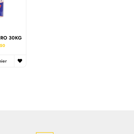
PRO 30KG
.50
nier